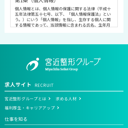
個人情報とは、個人情報の保護に関する法律（平成十
五年法律第五十七号、以下、「個人情報保護法」とい
う。）にいう「個人情報」を指し、生存する個人に関
する情報であって、当該情報に含まれる氏名、生年月
日その他の記述等により特定の個人を識別できるもの
又は個人識別符号が含まれるものを指します。
第2条（個人情報の利用目的 ）
当社は、以下の目的に必要な範囲で、利用者の個人情
報を取得し、これを利用します。
当社サービスの提供・運営のため
ユーザーからのお問い合わせに回答するため（本
人確認を行うことを含む）
求人サイト
RECRUIT
ユーザーが利用中のサービスの新機能、更新情
報、キャンペーン等及び当社が提供する他のサー
宮近整形グループとは
求める人材
ビスの案内のメールを送付するため
メンテナンス、重要なお知らせなど必要に応じた
福利厚生・キャリアアップ
ご連絡のため
利用規約に違反したユーザーや、不正・不当な目
仕事を知る
的でサービスを利用しようとするユーザーの特定
をし、ご利用をお断りするため