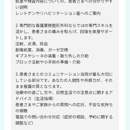
処置や検査内容についての、患者さまへの分かりやす
い説明
レントゲンやリハビリテーション室へのご案内
2. 専門的な看護業務整形外科ならではの専門スキルを
活かし、患者さまの痛みを和らげ、回復を直接サポー
トします。
注射、点滴、採血
創傷処置、消毒、ガーゼ交換
ギプスやシーネの装着・取り外しの介助
ブロック注射や小手術の準備・介助
3. 患者さまとのコミュニケーション当院が最も大切に
している部分です。あなたの人間性や共感力が、その
まま看護の質となります。
治療中の過ごし方や、日常生活での注意点に関するア
ドバイス（生活指導）
患者さまやご家族からの質問への応対、不安な気持ち
の傾聴
電話での問い合わせ対応（症状の相談、予約に関する
調整など）