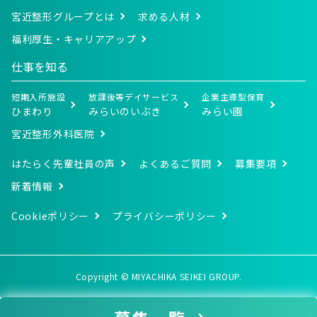
報、キャンペーン等及び当社が提供する他のサー
宮近整形グループとは
求める人材
ビスの案内のメールを送付するため
メンテナンス、重要なお知らせなど必要に応じた
福利厚生・キャリアアップ
ご連絡のため
利用規約に違反したユーザーや、不正・不当な目
仕事を知る
的でサービスを利用しようとするユーザーの特定
をし、ご利用をお断りするため
短期入所施設
放課後等デイサービス
企業主導型保育
ユーザーにご自身の登録情報の閲覧や変更、削
ひまわり
みらいのいぶき
みらい園
除、ご利用状況の閲覧を行っていただくため
有料サービスにおいて、ユーザーに利用料金を請
宮近整形外科医院
求するため
上記の利用目的に付随する目的
はたらく先輩社員の声
よくあるご質問
募集要項
第3条（個人情報の管理と保護）
新着情報
個人情報の管理は、厳重に行うこととし、法令に別段
Cookieポリシー
プライバシーポリシー
の定めがある場合を除き、利用者の同意がない限り、
第三者に対しデータを開示・提供することはいたしま
せん。また、安全性を考慮し、個人情報への不正アク
セス、個人情報の紛失、破壊、改ざん及び漏えい等の
リスクに対する予防並びに是正に関する対策を講じま
Copyright © MIYACHIKA SEIKEI GROUP.
す。