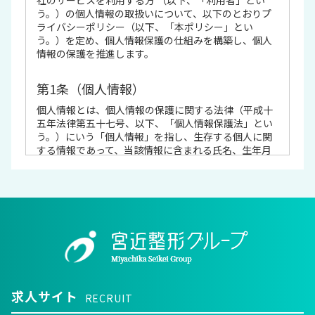
う。）の個人情報の取扱いについて、以下のとおりプ
ライバシーポリシー（以下、「本ポリシー」とい
う。）を定め、個人情報保護の仕組みを構築し、個人
情報の保護を推進します。
第1条（個人情報）
個人情報とは、個人情報の保護に関する法律（平成十
五年法律第五十七号、以下、「個人情報保護法」とい
う。）にいう「個人情報」を指し、生存する個人に関
する情報であって、当該情報に含まれる氏名、生年月
日その他の記述等により特定の個人を識別できるもの
又は個人識別符号が含まれるものを指します。
第2条（個人情報の利用目的 ）
当社は、以下の目的に必要な範囲で、利用者の個人情
報を取得し、これを利用します。
当社サービスの提供・運営のため
ユーザーからのお問い合わせに回答するため（本
人確認を行うことを含む）
求人サイト
RECRUIT
ユーザーが利用中のサービスの新機能、更新情