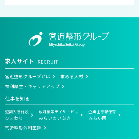
日その他の記述等により特定の個人を識別できるもの
又は個人識別符号が含まれるものを指します。
第2条（個人情報の利用目的 ）
当社は、以下の目的に必要な範囲で、利用者の個人情
報を取得し、これを利用します。
当社サービスの提供・運営のため
ユーザーからのお問い合わせに回答するため（本
人確認を行うことを含む）
求人サイト
RECRUIT
ユーザーが利用中のサービスの新機能、更新情
報、キャンペーン等及び当社が提供する他のサー
宮近整形グループとは
求める人材
ビスの案内のメールを送付するため
メンテナンス、重要なお知らせなど必要に応じた
福利厚生・キャリアアップ
ご連絡のため
利用規約に違反したユーザーや、不正・不当な目
仕事を知る
的でサービスを利用しようとするユーザーの特定
をし、ご利用をお断りするため
短期入所施設
放課後等デイサービス
企業主導型保育
ユーザーにご自身の登録情報の閲覧や変更、削
ひまわり
みらいのいぶき
みらい園
除、ご利用状況の閲覧を行っていただくため
有料サービスにおいて、ユーザーに利用料金を請
宮近整形外科医院
求するため
上記の利用目的に付随する目的