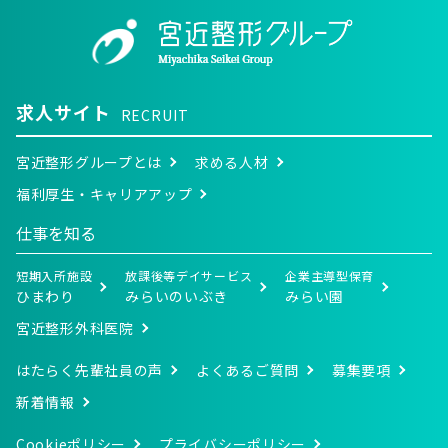
当社は、以下の目的に必要な範囲で、利用者の個人情
報を取得し、これを利用します。
当社サービスの提供・運営のため
ユーザーからのお問い合わせに回答するため（本
人確認を行うことを含む）
求人サイト
RECRUIT
ユーザーが利用中のサービスの新機能、更新情
報、キャンペーン等及び当社が提供する他のサー
宮近整形グループとは
求める人材
ビスの案内のメールを送付するため
メンテナンス、重要なお知らせなど必要に応じた
福利厚生・キャリアアップ
ご連絡のため
利用規約に違反したユーザーや、不正・不当な目
仕事を知る
的でサービスを利用しようとするユーザーの特定
をし、ご利用をお断りするため
短期入所施設
放課後等デイサービス
企業主導型保育
ユーザーにご自身の登録情報の閲覧や変更、削
ひまわり
みらいのいぶき
みらい園
除、ご利用状況の閲覧を行っていただくため
有料サービスにおいて、ユーザーに利用料金を請
宮近整形外科医院
求するため
上記の利用目的に付随する目的
はたらく先輩社員の声
よくあるご質問
募集要項
第3条（個人情報の管理と保護）
新着情報
個人情報の管理は、厳重に行うこととし、法令に別段
Cookieポリシー
プライバシーポリシー